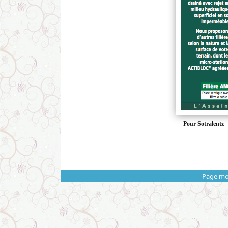
Pour Sotralentz
Page mo